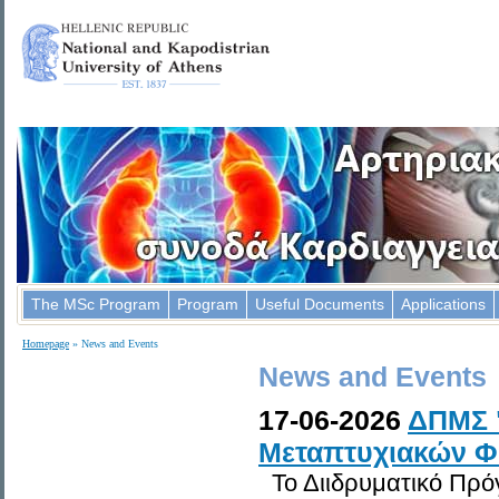
The MSc Program
Program
Useful Documents
Applications
Homepage
» News and Events
News and Events
17-06-2026
ΔΠΜΣ 
Μεταπτυχιακών Φο
Το Διιδρυματικό Πρό