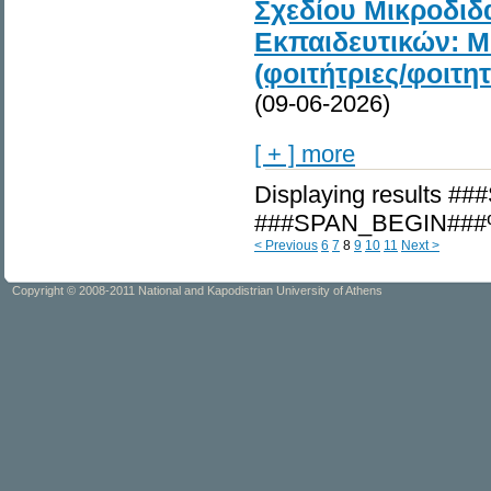
Σχεδίου Μικροδιδ
Εκπαιδευτικών: Μ
(φοιτήτριες/φοι
(09-06-2026)
[ + ] more
Displaying results 
###SPAN_BEGIN###
< Previous
6
7
8
9
10
11
Next >
Copyright © 2008-2011 National and Kapodistrian University of Athens