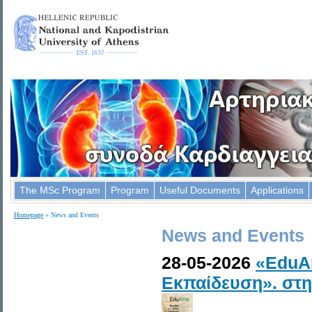
The MSc Program
Program
Useful Documents
Applications
Homepage
» News and Events
News and Events
28-05-2026
«EduAr
Εκπαίδευση». στ