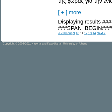
της χώρας για την ενί
[ + ] more
Displaying results 
###SPAN_BEGIN###
< Previous
9
10
11
12
13
14
Next >
Copyright © 2008-2011 National and Kapodistrian University of Athens